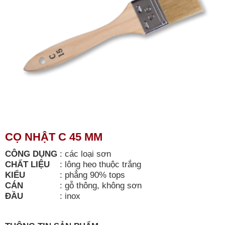
CỌ NHẬT C 45 MM
CÔNG DỤNG
:
các loại sơn
CHẤT LIỆU
:
lông heo thuộc trắng
KIỂU
:
phẳng 90% tops
CÁN
:
gỗ thông, không sơn
ĐẦU
:
inox