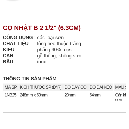
CỌ NHẬT B 2 1/2" (6.3CM)
CÔNG DỤNG
:
các loại sơn
CHẤT LIỆU
:
lông heo thuộc trắng
KIỂU
:
phẳng 90% tops
CÁN
:
gỗ thông, không sơn
ĐẦU
:
inox
THÔNG TIN SẢN PHẨM
MÃ SP
KÍCH THƯỚC SP (D*R)
ĐỘ DÀY CỌ
ĐỘ DÀI KÉO
MÀU S
1NB25
248mm x 63mm
20mm
64mm
Cán kh
sơn