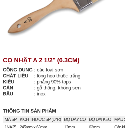
CỌ NHẬT A 2 1/2" (6.3CM)
CÔNG DỤNG
:
các loại sơn
CHẤT LIỆU
:
lông heo thuộc trắng
KIỂU
:
phẳng 90% tops
CÁN
:
gỗ thông, không sơn
ĐẦU
:
inox
THÔNG TIN SẢN PHẨM
MÃ SP
KÍCH THƯỚC SP (D*R)
ĐỘ DÀY CỌ
ĐỘ DÀI KÉO
MÀU S
1NA25
245mm x 63mm
13mm
62mm
Cán kh