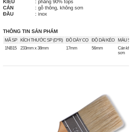
KIỂU
:
phẳng 90% tops
CÁN
:
gỗ thông, không sơn
ĐẦU
:
inox
THÔNG TIN SẢN PHẨM
MÃ SP
KÍCH THƯỚC SP (D*R)
ĐỘ DÀY CỌ
ĐỘ DÀI KÉO
MÀU S
1NB15
233mm x 38mm
17mm
56mm
Cán kh
sơn