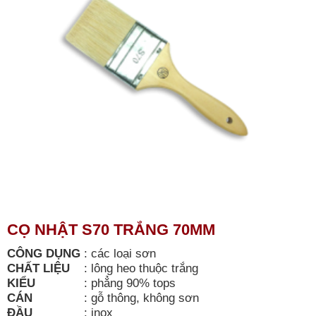
CỌ NHẬT S70 TRẮNG 70MM
CÔNG DỤNG
:
các loại sơn
CHẤT LIỆU
:
lông heo thuộc trắng
KIỂU
:
phẳng 90% tops
CÁN
:
gỗ thông, không sơn
ĐẦU
:
inox