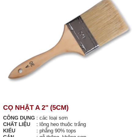
CỌ NHẬT A 2" (5CM)
CÔNG DỤNG
:
các loại sơn
CHẤT LIỆU
:
lông heo thuộc trắng
KIỂU
:
phẳng 90% tops
CÁN
:
gỗ thông, không sơn