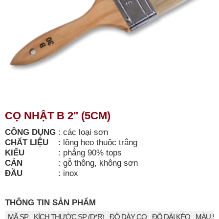
CỌ NHẬT B 2" (5CM)
CÔNG DỤNG
:
các loại sơn
CHẤT LIỆU
:
lông heo thuộc trắng
KIỂU
:
phẳng 90% tops
CÁN
:
gỗ thông, không sơn
ĐẦU
:
inox
THÔNG TIN SẢN PHẨM
MÃ SP
KÍCH THƯỚC SP (D*R)
ĐỘ DÀY CỌ
ĐỘ DÀI KÉO
MÀU S