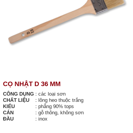
CỌ NHẬT D 36 MM
CÔNG DỤNG
:
các loại sơn
CHẤT LIỆU
:
lông heo thuộc trắng
KIỂU
:
phẳng 90% tops
CÁN
:
gỗ thông, không sơn
ĐẦU
:
inox