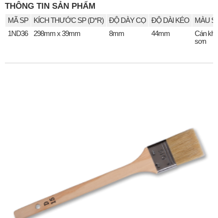
THÔNG TIN SẢN PHẨM
MÃ SP
KÍCH THƯỚC SP (D*R)
ĐỘ DÀY CỌ
ĐỘ DÀI KÉO
MÀU S
1ND36
298mm x 39mm
8mm
44mm
Cán kh
sơn