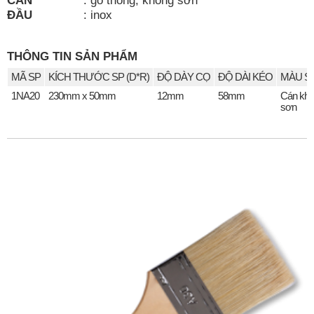
ĐẦU
:
inox
THÔNG TIN SẢN PHẨM
MÃ SP
KÍCH THƯỚC SP (D*R)
ĐỘ DÀY CỌ
ĐỘ DÀI KÉO
MÀU S
1NA20
230mm x 50mm
12mm
58mm
Cán kh
sơn