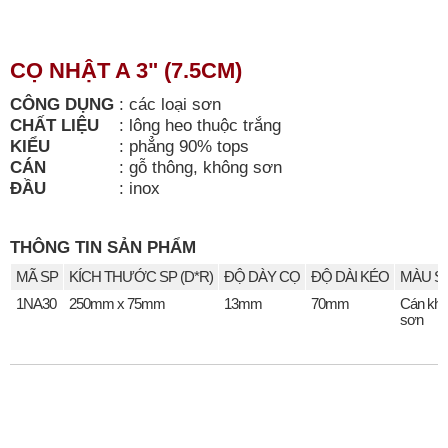
CỌ NHẬT A 3" (7.5CM)
CÔNG DỤNG
:
các loại sơn
CHẤT LIỆU
:
lông heo thuộc trắng
KIỂU
:
phẳng 90% tops
CÁN
:
gỗ thông, không sơn
ĐẦU
:
inox
THÔNG TIN SẢN PHẨM
MÃ SP
KÍCH THƯỚC SP (D*R)
ĐỘ DÀY CỌ
ĐỘ DÀI KÉO
MÀU S
1NA30
250mm x 75mm
13mm
70mm
Cán kh
sơn