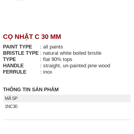
CỌ NHẬT C 30 MM
PAINT TYPE
:
all paints
BRISTLE TYPE
:
natural white boiled bristle
TYPE
:
flat 90% tops
HANDLE
:
straight, un-painted pine wood
FERRULE
:
inox
THÔNG TIN SẢN PHẨM
MÃ SP
1NC30