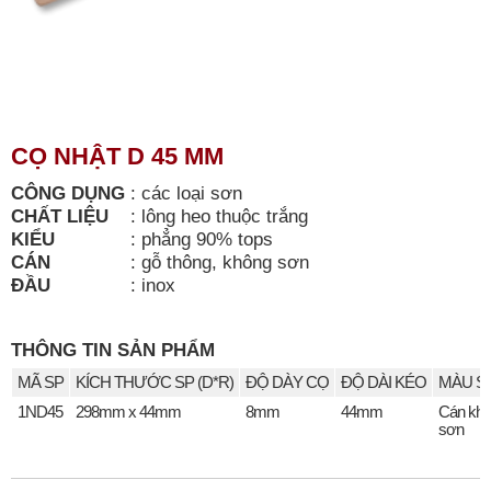
CỌ NHẬT D 45 MM
CÔNG DỤNG
:
các loại sơn
CHẤT LIỆU
:
lông heo thuộc trắng
KIỂU
:
phẳng 90% tops
CÁN
:
gỗ thông, không sơn
ĐẦU
:
inox
THÔNG TIN SẢN PHẨM
MÃ SP
KÍCH THƯỚC SP (D*R)
ĐỘ DÀY CỌ
ĐỘ DÀI KÉO
MÀU S
1ND45
298mm x 44mm
8mm
44mm
Cán kh
sơn