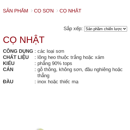
SẢN PHẨM
CỌ SƠN
CỌ NHẬT
Sắp xếp:
CỌ NHẬT
CÔNG DỤNG
:
các loại sơn
CHẤT LIỆU
:
lông heo thuộc trắng hoặc xám
KIỂU
:
phẳng 90% tops
CÁN
:
gỗ thông, không sơn, đầu nghiêng hoặc
thẳng
ĐẦU
:
inox hoặc thiếc mạ