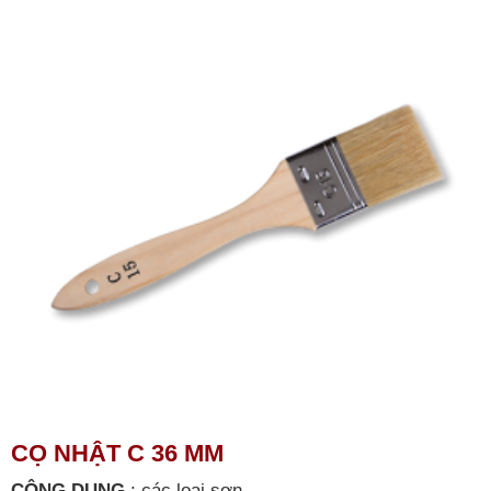
CỌ NHẬT C 36 MM
CÔNG DỤNG
:
các loại sơn