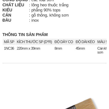
CHẤT LIỆU
:
lông heo thuộc trắng
KIỂU
:
phẳng 90% tops
CÁN
:
gỗ thông, không sơn
ĐẦU
:
inox
THÔNG TIN SẢN PHẨM
MÃ SP
KÍCH THƯỚC SP (D*R)
ĐỘ DÀY CỌ
ĐỘ DÀI KÉO
MÀU S
1NC36
220mm x 39mm
8mm
45mm
Cán kh
sơn