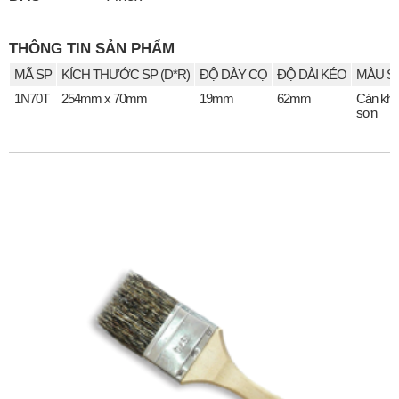
THÔNG TIN SẢN PHẨM
MÃ SP
KÍCH THƯỚC SP (D*R)
ĐỘ DÀY CỌ
ĐỘ DÀI KÉO
MÀU S
1N70T
254mm x 70mm
19mm
62mm
Cán kh
sơn