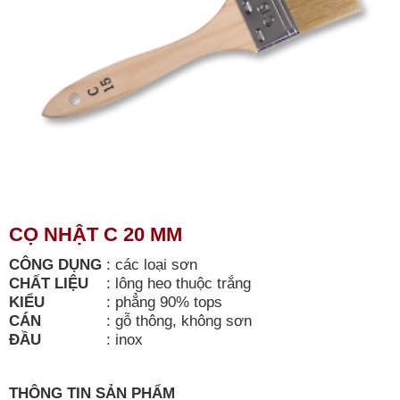
CỌ NHẬT C 20 MM
CÔNG DỤNG
:
các loại sơn
CHẤT LIỆU
:
lông heo thuộc trắng
KIỂU
:
phẳng 90% tops
CÁN
:
gỗ thông, không sơn
ĐẦU
:
inox
THÔNG TIN SẢN PHẨM