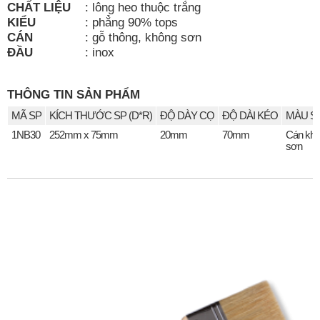
CHẤT LIỆU
:
lông heo thuộc trắng
KIỂU
:
phẳng 90% tops
CÁN
:
gỗ thông, không sơn
ĐẦU
:
inox
THÔNG TIN SẢN PHẨM
MÃ SP
KÍCH THƯỚC SP (D*R)
ĐỘ DÀY CỌ
ĐỘ DÀI KÉO
MÀU S
1NB30
252mm x 75mm
20mm
70mm
Cán kh
sơn