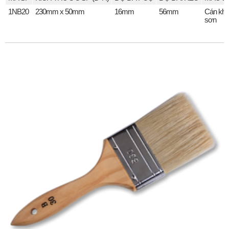
1NB20
230mm x 50mm
16mm
56mm
Cán kh
sơn