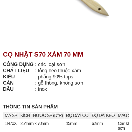
CỌ NHẬT S70 XÁM 70 MM
CÔNG DỤNG
:
các loại sơn
CHẤT LIỆU
:
lông heo thuộc xám
KIỂU
:
phẳng 90% tops
CÁN
:
gỗ thông, không sơn
ĐẦU
:
inox
THÔNG TIN SẢN PHẨM
MÃ SP
KÍCH THƯỚC SP (D*R)
ĐỘ DÀY CỌ
ĐỘ DÀI KÉO
MÀU S
1N70X
254mm x 70mm
19mm
62mm
Cán kh
sơn