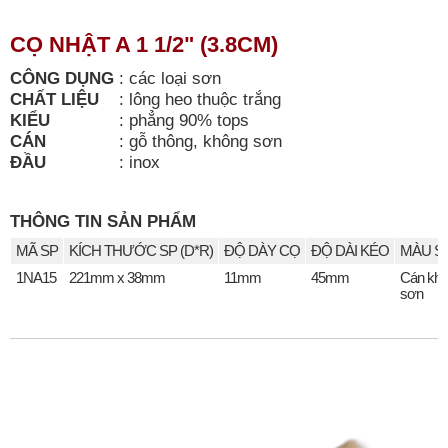
CỌ NHẬT A 1 1/2" (3.8CM)
CÔNG DỤNG
:
các loại sơn
CHẤT LIỆU
:
lông heo thuộc trắng
KIỂU
:
phẳng 90% tops
CÁN
:
gỗ thông, không sơn
ĐẦU
:
inox
THÔNG TIN SẢN PHẨM
MÃ SP
KÍCH THƯỚC SP (D*R)
ĐỘ DÀY CỌ
ĐỘ DÀI KÉO
MÀU S
1NA15
221mm x 38mm
11mm
45mm
Cán kh
sơn