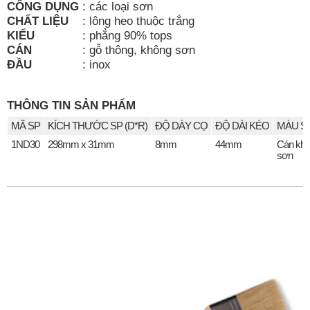
CÔNG DỤNG
:
các loại sơn
CHẤT LIỆU
:
lông heo thuộc trắng
KIỂU
:
phẳng 90% tops
CÁN
:
gỗ thông, không sơn
ĐẦU
:
inox
THÔNG TIN SẢN PHẨM
MÃ SP
KÍCH THƯỚC SP (D*R)
ĐỘ DÀY CỌ
ĐỘ DÀI KÉO
MÀU S
1ND30
298mm x 31mm
8mm
44mm
Cán kh
sơn