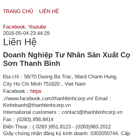
TRANG CHỦ
LIÊN HỆ
Facebook
,
Youtube
2016-05-04 23:44:29
Liên Hệ
Doanh Nghiệp Tư Nhân Sản Xuất Cọ
Sơn Thanh Bình
Địa chỉ：56/70 Duong Ba Trac, Ward Chanh Hung,
City
Ho Chi Minh 751620，Viet Nam
Facebook：
https
://www.facebook.com/thanhbinhcorp.vn/ Email：
Kinhdoanh@thanhbinhcorp.vn
International customers：contact@thanhbinhcorp.vn
Fax：(0283).856.8414
Điện Thoại：( 0283
)851.8123 - (0283)983.2012
Giấy chứng nhận đăng ký kinh doanh: 0302050744. Cấp