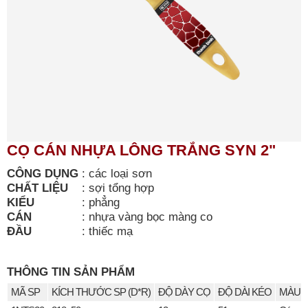
CỌ CÁN NHỰA LÔNG TRẮNG SYN 2"
CÔNG DỤNG
:
các loại sơn
CHẤT LIỆU
:
sợi tổng hợp
KIỂU
:
phẳng
CÁN
:
nhựa vàng bọc màng co
ĐẦU
:
thiếc mạ
THÔNG TIN SẢN PHẨM
MÃ SP
KÍCH THƯỚC SP (D*R)
ĐỘ DÀY CỌ
ĐỘ DÀI KÉO
MÀU S