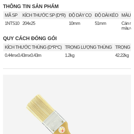
THÔNG TIN SẢN PHẨM
MÃ SP
KÍCH THƯỚC SP (D*R)
ĐỘ DÀY CỌ
ĐỘ DÀI KÉO
MÀU S
1NTS10
204x25
10mm
51mm
Cán n
màu v
QUY CÁCH ĐÓNG GÓI
KÍCH THƯỚC THÙNG (D*R*C)
TRỌNG LƯỢNG THÙNG
TRỌNG L
0.44mx0.43mx0.43m
1.2kg
42.22kg