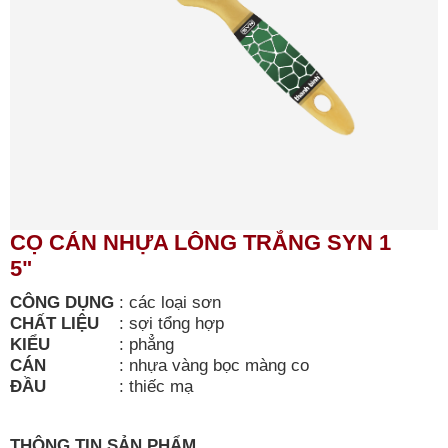
CỌ CÁN NHỰA LÔNG TRẮNG SYN 1
5"
CÔNG DỤNG
:
các loại sơn
CHẤT LIỆU
:
sợi tổng hợp
KIỂU
:
phẳng
CÁN
:
nhựa vàng bọc màng co
ĐẦU
:
thiếc mạ
THÔNG TIN SẢN PHẨM