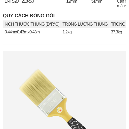
1NTS20
218x50
12mm
51mm
Cán n
màu v
QUY CÁCH ĐÓNG GÓI
KÍCH THƯỚC THÙNG (D*R*C)
TRỌNG LƯỢNG THÙNG
TRỌNG L
0.44mx0.43mx0.43m
1.2kg
37.3kg