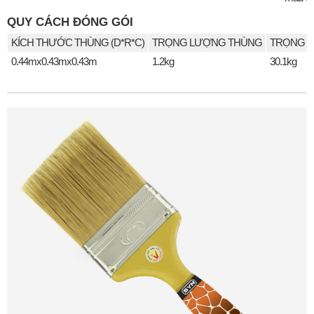
QUY CÁCH ĐÓNG GÓI
KÍCH THƯỚC THÙNG (D*R*C)
TRỌNG LƯỢNG THÙNG
TRỌNG L
0.44mx0.43mx0.43m
1.2kg
30.1kg