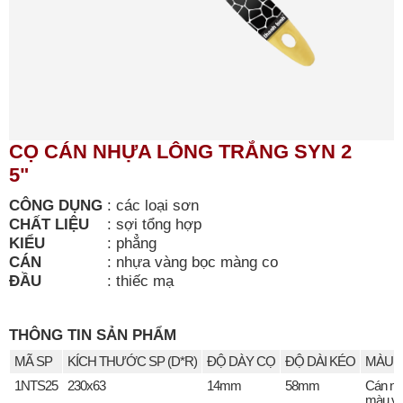
CỌ CÁN NHỰA LÔNG TRẮNG SYN 2
5"
CÔNG DỤNG
:
các loại sơn
CHẤT LIỆU
:
sợi tổng hợp
KIỂU
:
phẳng
CÁN
:
nhựa vàng bọc màng co
ĐẦU
:
thiếc mạ
THÔNG TIN SẢN PHẨM
MÃ SP
KÍCH THƯỚC SP (D*R)
ĐỘ DÀY CỌ
ĐỘ DÀI KÉO
MÀU S
1NTS25
230x63
14mm
58mm
Cán n
màu v