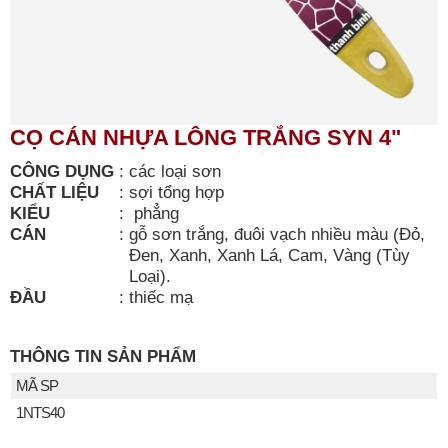
CỌ CÁN NHỰA LÔNG TRẮNG SYN 4"
CÔNG DỤNG
:
các loại sơn
CHẤT LIỆU
:
sợi tổng hợp
KIỂU
:
phẳng
CÁN
:
gỗ sơn trắng, đuôi vạch nhiều màu (Đỏ,
Đen, Xanh, Xanh Lá, Cam, Vàng (Tùy
Loại).
ĐẦU
:
thiếc mạ
THÔNG TIN SẢN PHẨM
MÃ SP
1NTS40