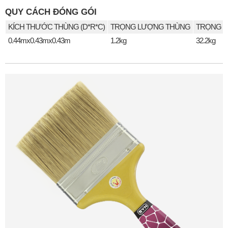
QUY CÁCH ĐÓNG GÓI
KÍCH THƯỚC THÙNG (D*R*C)
TRỌNG LƯỢNG THÙNG
TRỌNG L
0.44mx0.43mx0.43m
1.2kg
32.2kg