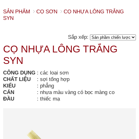
SẢN PHẨM
CỌ SƠN
CỌ NHỰA LÔNG TRẮNG
SYN
Sắp xếp:
CỌ NHỰA LÔNG TRẮNG
SYN
CÔNG DỤNG
:
các loại sơn
CHẤT LIỆU
:
sợi tổng hợp
KIỂU
:
phẳng
CÁN
:
nhựa màu vàng có bọc màng co
ĐẦU
:
thiếc mạ