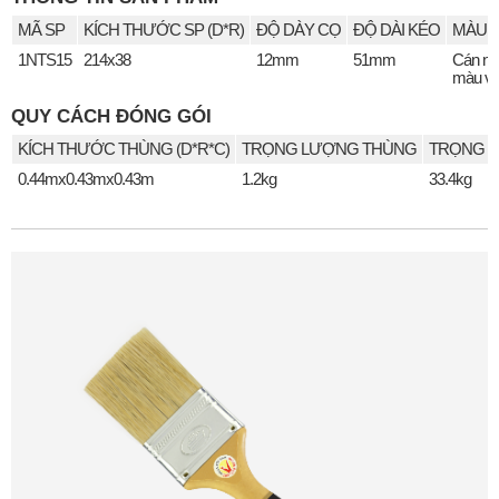
MÃ SP
KÍCH THƯỚC SP (D*R)
ĐỘ DÀY CỌ
ĐỘ DÀI KÉO
MÀU S
1NTS15
214x38
12mm
51mm
Cán n
màu v
QUY CÁCH ĐÓNG GÓI
KÍCH THƯỚC THÙNG (D*R*C)
TRỌNG LƯỢNG THÙNG
TRỌNG L
0.44mx0.43mx0.43m
1.2kg
33.4kg