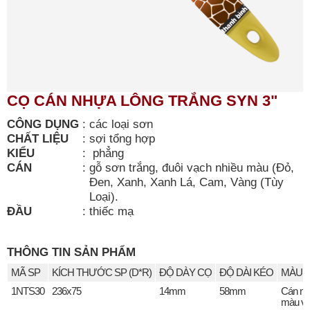
CỌ CÁN NHỰA LÔNG TRẮNG SYN 3"
CÔNG DỤNG
:
các loại sơn
CHẤT LIỆU
:
sợi tổng hợp
KIỂU
:
phẳng
CÁN
:
gỗ sơn trắng, đuôi vạch nhiều màu (Đỏ,
Đen, Xanh, Xanh Lá, Cam, Vàng (Tùy
Loại).
ĐẦU
:
thiếc mạ
THÔNG TIN SẢN PHẨM
MÃ SP
KÍCH THƯỚC SP (D*R)
ĐỘ DÀY CỌ
ĐỘ DÀI KÉO
MÀU S
1NTS30
236x75
14mm
58mm
Cán n
màu v