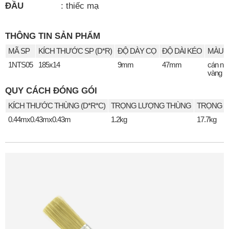
ĐẦU
:
thiếc mạ
THÔNG TIN SẢN PHẨM
MÃ SP
KÍCH THƯỚC SP (D*R)
ĐỘ DÀY CỌ
ĐỘ DÀI KÉO
MÀU S
1NTS05
185x14
9mm
47mm
cán nh
vàng
QUY CÁCH ĐÓNG GÓI
KÍCH THƯỚC THÙNG (D*R*C)
TRỌNG LƯỢNG THÙNG
TRỌNG L
0.44mx0.43mx0.43m
1.2kg
17.7kg