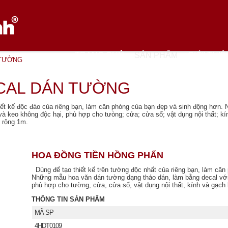
TRANG CHỦ
SẢN PHẨM
GIỚI THIỆ
 TƯỜNG
CAL DÁN TƯỜNG
iết kế độc đáo của riêng bạn, làm căn phòng của bạn đẹp và sinh động hơn
 và keo không độc hại, phù hợp cho tưòng; cửa; cửa sổ; vật dụng nội thất; 
u rộng 1m.
HOA ĐỒNG TIỀN HỒNG PHẤN
Dùng để tạo thiết kế trên tường độc nhất của riêng bạn, làm căn
Những mẫu hoa văn dán tường dạng tháo dán, làm bằng decal với 
phù hợp cho tường, cửa, cửa sổ, vật dụng nội thất, kính và gạch 
THÔNG TIN SẢN PHẨM
MÃ SP
4HDT0109