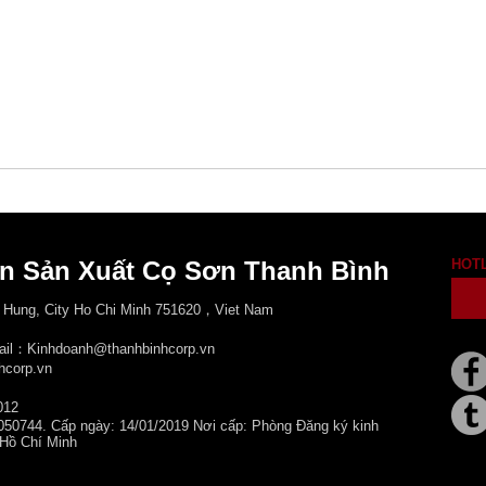
n Sản Xuất Cọ Sơn Thanh Bình
HOT
 Hung, City
Ho Chi Minh 751620，Viet Nam
mail：Kinhdoanh@thanhbinhcorp.vn
hcorp.vn
012
050744. Cấp ngày: 14/01/2019 Nơi cấp: Phòng Đăng ký kinh
 Hồ Chí Minh