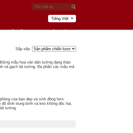
Tiếng Việt
U
TẢI VỀ
BLOG
LIÊN HỆ
Sắp xếp:
. Những mẫu hoa văn dán tường dạng tháo
kính và gạch lát tường. Đa phần các mẩu mã
 phòng của bạn đẹp và sinh động hơn.
độ dính trung bình và keo không độc hại,
lát tường.