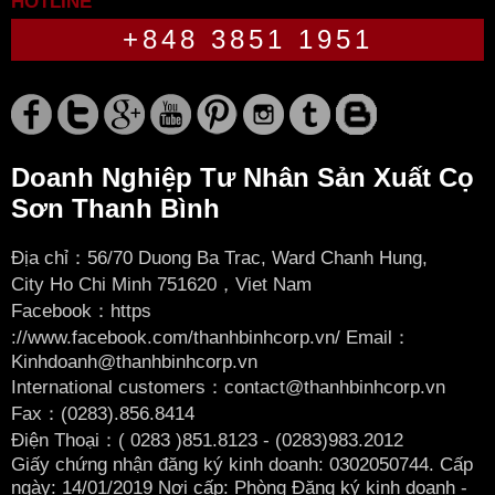
HOTLINE
+848 3851 1951
Doanh Nghiệp Tư Nhân Sản Xuất Cọ
Sơn Thanh Bình
Địa chỉ：56/70 Duong Ba Trac, Ward Chanh Hung,
City
Ho Chi Minh 751620，Viet Nam
Facebook：
https
://www.facebook.com/thanhbinhcorp.vn/ Email：
Kinhdoanh@thanhbinhcorp.vn
International customers：contact@thanhbinhcorp.vn
Fax：(0283).856.8414
Điện Thoại：( 0283
)851.8123 - (0283)983.2012
Giấy chứng nhận đăng ký kinh doanh: 0302050744. Cấp
ngày: 14/01/2019 Nơi cấp: Phòng Đăng ký kinh doanh -