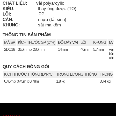
CHẤT LIỆU:
vải polyarcylic
KIỂU:
thay ống được (TO)
LÕI:
PP
CÁN:
nhựa (tái sinh)
KHUNG:
sắt mạ kẽm
THÔNG TIN SẢN PHẨM
MÃ SP
KÍCH THƯỚC SP (D*R)
ĐỘ DÀY VẢI
LÕI
KHUNG
MÀU
2DC16
310mm x 230mm
14mm
40mm
5.7mm
vải 
trắn
xám
QUY CÁCH ĐÓNG GÓI
KÍCH THƯỚC THÙNG (D*R*C)
TRỌNG LƯỢNG THÙNG
TRỌNG L
0.45m x 0.45m x 0.78m
1.8 kg
39.4 kg