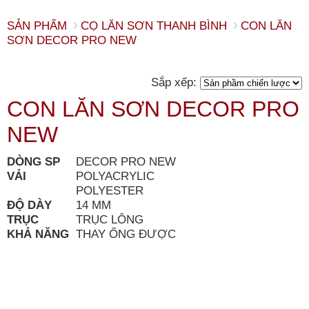
SẢN PHẨM
CỌ LĂN SƠN THANH BÌNH
CON LĂN
SƠN DECOR PRO NEW
Sắp xếp:
CON LĂN SƠN DECOR PRO
NEW
DÒNG SP
DECOR PRO NEW
VẢI
POLYACRYLIC
POLYESTER
ĐỘ DÀY
14 MM
TRỤC
TRỤC LÔNG
KHẢ NĂNG
THAY ỐNG ĐƯỢC