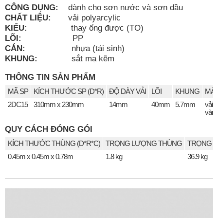
CÔNG DỤNG:
dành cho sơn nước và sơn dầu
CHẤT LIỆU:
vải polyarcylic
KIỂU:
thay ống được (TO)
LÕI:
PP
CÁN:
nhựa (tái sinh)
KHUNG:
sắt mạ kẽm
THÔNG TIN SẢN PHẨM
MÃ SP
KÍCH THƯỚC SP (D*R)
ĐỘ DÀY VẢI
LÕI
KHUNG
MÀU
2DC15
310mm x 230mm
14mm
40mm
5.7mm
vải 
vàn
QUY CÁCH ĐÓNG GÓI
KÍCH THƯỚC THÙNG (D*R*C)
TRỌNG LƯỢNG THÙNG
TRỌNG L
0.45m x 0.45m x 0.78m
1.8 kg
36.9 kg