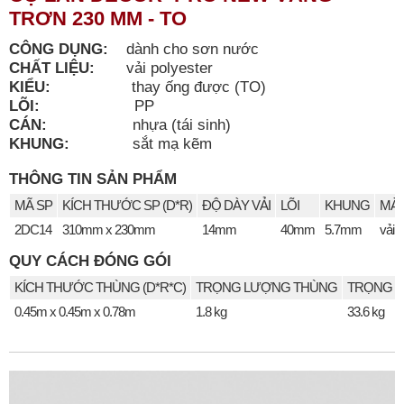
TRƠN 230 MM - TO
CÔNG DỤNG:
dành cho sơn nước
CHẤT LIỆU:
vải polyester
KIỂU:
thay ống được (TO)
LÕI:
PP
CÁN:
nhựa (tái sinh)
KHUNG:
sắt mạ kẽm
THÔNG TIN SẢN PHẨM
MÃ SP
KÍCH THƯỚC SP (D*R)
ĐỘ DÀY VẢI
LÕI
KHUNG
MÀU
2DC14
310mm x 230mm
14mm
40mm
5.7mm
vải 
QUY CÁCH ĐÓNG GÓI
KÍCH THƯỚC THÙNG (D*R*C)
TRỌNG LƯỢNG THÙNG
TRỌNG L
0.45m x 0.45m x 0.78m
1.8 kg
33.6 kg