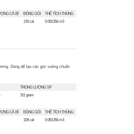
ỢNG CẢ BÌ
ĐÓNG GÓI
THỂ TÍCH THÙNG
130 cái
0.081356 m3
tường. Dùng để tạo các góc vuông chuẩn
TRỌNG LƯỢNG SP
311 gram
ỢNG CẢ BÌ
ĐÓNG GÓI
THỂ TÍCH THÙNG
108 cái
0.081356 m3