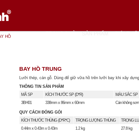
TRANG CHỦ
SẢN PHẨM
GIỚI THIỆ
AY HỒ
BAY HỒ TRUNG
Lưỡi thép, cán gỗ. Dùng để giữ vữa hồ trên lưỡi bay khi xây dựng
THÔNG TIN SẢN PHẨM
MÃ SP
KÍCH THƯỚC SP (D*R)
MÀU SẮC SP
3BH01
338mm x 86mm x 60mm
Cán không sơn
QUY CÁCH ĐÓNG GÓI
KÍCH THƯỚC THÙNG (D*R*C)
TRỌNG LƯỢNG THÙNG
TRỌNG LƯ
0.44m x 0.43m x 0.43m
1.2 kg
27.8 kg