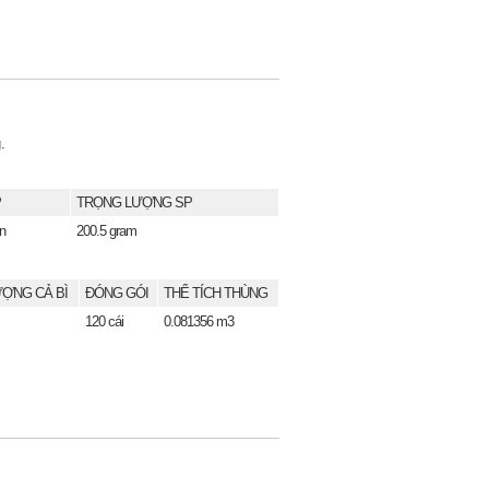
.
P
TRỌNG LƯỢNG SP
n
200.5 gram
ỢNG CẢ BÌ
ĐÓNG GÓI
THỂ TÍCH THÙNG
120 cái
0.081356 m3