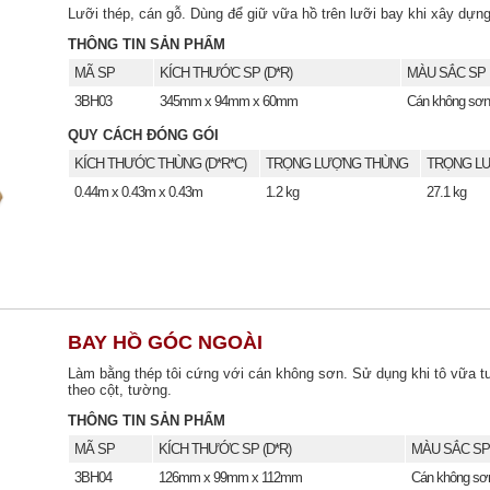
Lưỡi thép, cán gỗ. Dùng để giữ vữa hồ trên lưỡi bay khi xây dựng
THÔNG TIN SẢN PHẨM
MÃ SP
KÍCH THƯỚC SP (D*R)
MÀU SẮC SP
3BH03
345mm x 94mm x 60mm
Cán không sơn
QUY CÁCH ĐÓNG GÓI
KÍCH THƯỚC THÙNG (D*R*C)
TRỌNG LƯỢNG THÙNG
TRỌNG LƯ
0.44m x 0.43m x 0.43m
1.2 kg
27.1 kg
BAY HỒ GÓC NGOÀI
Làm bằng thép tôi cứng với cán không sơn. Sử dụng khi tô vữa 
theo cột, tường.
THÔNG TIN SẢN PHẨM
MÃ SP
KÍCH THƯỚC SP (D*R)
MÀU SẮC SP
3BH04
126mm x 99mm x 112mm
Cán không sơ