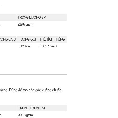
.
TRỌNG LƯỢNG SP
219.6 gram
ỢNG CẢ BÌ
ĐÓNG GÓI
THỂ TÍCH THÙNG
120 cái
0.081356 m3
tường. Dùng để tạo các góc vuông chuẩn
TRỌNG LƯỢNG SP
n
300.8 gram