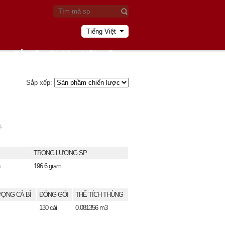
Tiếng Việt
U
TẢI VỀ
BLOG
LIÊN HỆ
Sắp xếp:
.
TRỌNG LƯỢNG SP
196.6 gram
ỢNG CẢ BÌ
ĐÓNG GÓI
THỂ TÍCH THÙNG
130 cái
0.081356 m3