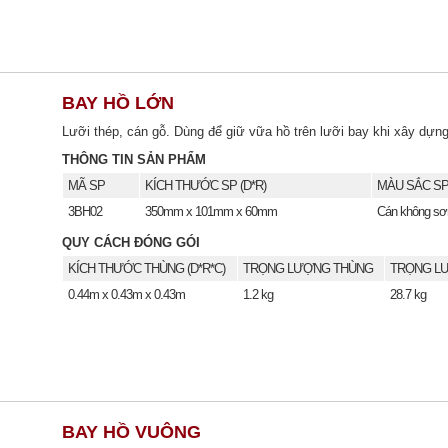
BAY HỒ LỚN
Lưỡi thép, cán gỗ. Dùng để giữ vữa hồ trên lưỡi bay khi xây dựng
THÔNG TIN SẢN PHẨM
MÃ SP
KÍCH THƯỚC SP (D*R)
MÀU SẮC S
3BH02
350mm x 101mm x 60mm
Cán không sơ
QUY CÁCH ĐÓNG GÓI
KÍCH THƯỚC THÙNG (D*R*C)
TRỌNG LƯỢNG THÙNG
TRỌNG LƯ
0.44m x 0.43m x 0.43m
1.2 kg
28.7 kg
BAY HỒ VUÔNG