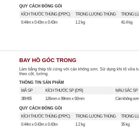
QUY CÁCH ĐÓNG GÓI
KÍCH THƯỚC THÙNG (D*R*C)
TRỌNG LƯỢNG THÙNG
TRỌNG LƯ
0.44m x 0.43m x 0.43m
1.2 kg
41.4 kg
BAY HỒ GÓC TRONG
Làm bằng thép tôi cứng với cán không sơn. Sử dụng khi tô vữa 
theo cột, tường.
THÔNG TIN SẢN PHẨM
MÃ SP
KÍCH THƯỚC SP (D*R)
MÀU SẮC SP
3BH05
126mm x 99mm x 92mm
Cán không sơn
QUY CÁCH ĐÓNG GÓI
KÍCH THƯỚC THÙNG (D*R*C)
TRỌNG LƯỢNG THÙNG
TRỌNG LƯ
0.44m x 0.43m x 0.43m
1.2 kg
35 kg