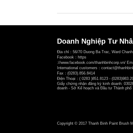
Doanh Nghiệp Tư Nhâ
Địa chỉ：56/70 Duong Ba Trac, Ward Chanh
Facebook：
https
://www.facebook.com/thanhbinhcorp.vn/ E
International customers：contact@thanhbin
Fax：(0283).856.8414
Điện Thoại：( 0283
)851.8123 - (0283)983.2
Giấy chứng nhận đăng ký kinh doanh: 0302
doanh - Sở Kế hoạch và Đầu tư Thành phố
Copyright © 2017 Thanh Binh Paint Brush Man