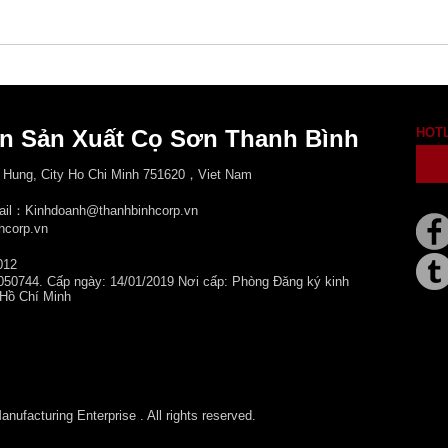
n Sản Xuất Cọ Sơn Thanh Bình
HOT
 Hung, City
Ho Chi Minh 751620，Viet Nam
mail：Kinhdoanh@thanhbinhcorp.vn
hcorp.vn
012
050744. Cấp ngày: 14/01/2019 Nơi cấp: Phòng Đăng ký kinh
 Hồ Chí Minh
ufacturing Enterprise . All rights reserved.