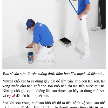
Bạn sẽ lăn sơn từ trên xuống dưới đảm bảo liền mạch và đều màu.
Những chỗ cao ta sẽ dùng gậy dài để làm cán  cho con lăn sơn, lăn 
xong nước đầu bạn chờ cho sơn khô hẳn rồi lăn tiếp nước thứ hai 
Những chỗ góc cạnh không lăn sơn được bạn hãy sử dụng chổi sơn 
và 
cọ vẽ
để tiến hành quét sơn.
Sau khi sơn xong, chờ sơn khô rồi thì ta tiến hành vệ sinh sàn nhà 
và thu dọn đồ đạc. Vậy là đã hoàn thành xong công việc 
tự sơn 