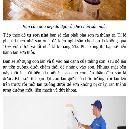
Bạn cần dọn dẹp đồ đạc và che chắn sàn nhà.
Tiếp theo để 
tự sơn nhà
 bạn sẽ cần phải pha sơn ra thùng to. Tỉ lệ 
pha thì theo nhà sản xuất đã kiến nghị sẵn cho bạn là không quá 
10% với nước và tốt nhất là khoảng 5%. Pha xong thì bạn sẽ tiến 
hành lăn sơn thôi.
Bạn sẽ sử dụng con lăn và tì vào hai cạnh của thùng sơn, sau đó lăn 
từ trên xuống dưới chậm thôi để nhúng vào sơn. Nhúng mặt bên 
này một ít, mặt bên kia một ít, sao cho con lăn thấm đều sơn là 
được. Khi sơn thì bạn đặt con lăn giữa của bức tường, rồi lăn lên 
trên trước rồi mới lăn xuống dưới để sơn không bị chảy, lăn thành 
từng đường một, liền mạch và dứt khoát.