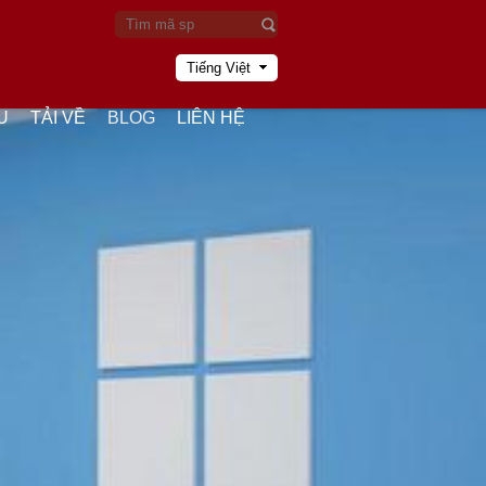
Tiếng Việt
U
TẢI VỀ
BLOG
LIÊN HỆ