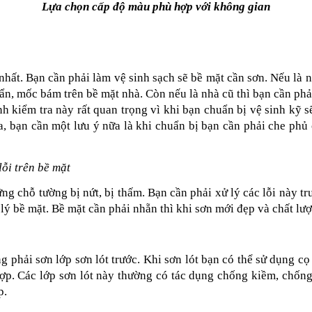
Lựa chọn cấp độ màu phù hợp với không gian
nhất. Bạn cần phải làm vệ sinh sạch sẽ bề mặt cần sơn. Nếu là
bẩn, mốc bám trên bề mặt nhà. Còn nếu là nhà cũ thì bạn cần phải
h kiểm tra này rất quan trọng vì khi bạn chuẩn bị vệ sinh kỹ s
, bạn cần một lưu ý nữa là khi chuẩn bị bạn cần phải che phủ 
ỗi trên bề mặt
g chỗ tường bị nứt, bị thấm. Bạn cần phải xử lý các lỗi này trư
 lý bề mặt. Bề mặt cần phải nhẵn thì khi sơn mới đẹp và chất l
 phải sơn lớp sơn lót trước. Khi sơn lót bạn có thể sử dụng cọ 
 hợp. Các lớp sơn lót này thường có tác dụng chống kiềm, chố
p.