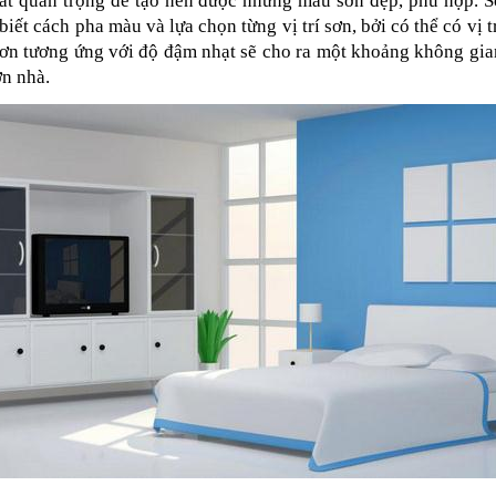
rất quan trọng để tạo nên được những màu sơn đẹp, phù hợp. S
iết cách pha màu và lựa chọn từng vị trí sơn, bởi có thể có vị t
ơn tương ứng với độ đậm nhạt sẽ cho ra một khoảng không gian 
ơn nhà. 