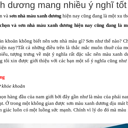
 dương mang nhiều ý nghĩ tốt
n và 
sơn nhà màu xanh dương
 hiện nay cũng đang là một xu th
 chọn và 
sơn nhà màu xanh dương
 hiện nay cũng đang là mộ
ăn khoăn không biết nên sơn nhà màu gì? Sơn như thế nào? C
hiện nay?Tất cả những điều trên là thắc mắc muôn thuở của mọ
iểu, tượng trưng về mặt ý nghĩa rất đặc sắc nên màu xanh d
g tôi xin được giới thiệu với các bạn một số ý nghĩa cũng như
ơng
ự khỏe khoắn
họn hàng đầu của nam giới bởi đây gần như là màu của phái na
t. Ở trong một không gian được sơn màu xanh dương dịu mát b
ảm giác luôn có một luồng sức mạnh. Chính vì lý do đó mà màu