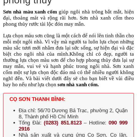
phong thủy
Sơn nhà màu xanh cốm
 giúp ngôi nhà trông bắt mắt, hiện 
đại, thoáng mát và rộng rãi hơn. Sơn nhà xanh cốm theo 
phong thủy rước tài lộc đón may mắn.
Lựa chọn màu sơn cũng là một cách để nói lên tinh thần cho 
mỗi một ngôi nhà. Vì vậy mà người ta luôn lựa chọn những 
màu sắc tươi mới nhằm đưa lại sức sống, sự hiện đại và đặc 
biệt cho ngôi nhà của mình.Không chỉ có đẹp, người ta 
thường lựa chọn màu sơn để cho hợp phong thủy đưa lại sự 
may mắn, vui vẻ và hạnh phúc trong ngôi nhà. Sơn xanh 
cốm một sự lựa chọn độc đáo mà có thể nhiều người không 
nghĩ đến. Và bài viết dưới đây sẽ cho bạn biết về vài điều 
hay ho nếu như lựa chọn 
sơn nhà xanh cốm. 
CỌ SƠN THANH BÌNH:
Địa chỉ: 56/70 Dương Bá Trạc, phường 2, Quận
8, Thành phố Hồ Chí Minh
Tổng Đài:
(0283) 851.8123
– Hotline:
090 999
2916
Nhà sản xuất và cung ứng Cọ Sơn, Cọ lăn,