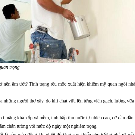
quan trọng
rở nên ẩm ướt? Tình trạng rêu mốc xuất hiện khiếm mỹ quan ngôi nhà
ủa những người thợ xây, do khi chat vữa lên từng viên gạch, lượng vữa
 xi măng khá xốp và mềm, tính hấp thụ nước tự nhiên cao, cứ dần dần 
 ẩm chân tường với mức độ ngày một nghiêm trọng.
t là vào mùa đông khi nhiệt độ tăng cao khiến cho tường nhà vã mồ h