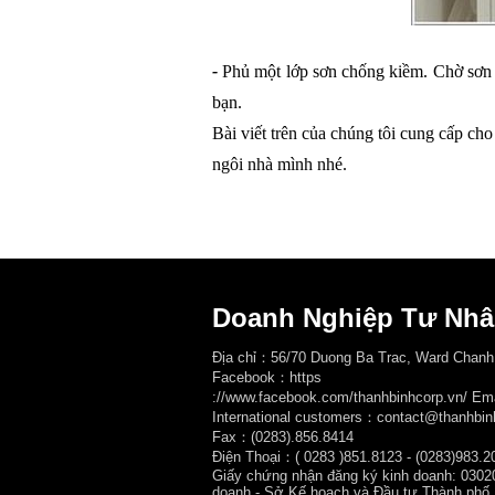
- 
Phủ một lớp sơn chống kiềm. Chờ sơn k
bạn.
Bài viết trên của chúng tôi cung cấp cho
ngôi nhà mình nhé.
Doanh Nghiệp Tư Nhâ
Địa chỉ：56/70 Duong Ba Trac, Ward Chanh
Facebook：
https
://www.facebook.com/thanhbinhcorp.vn/ E
International customers：contact@thanhbin
Fax：(0283).856.8414
Điện Thoại：( 0283
)851.8123 - (0283)983.2
Giấy chứng nhận đăng ký kinh doanh: 0302
doanh - Sở Kế hoạch và Đầu tư Thành phố