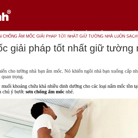
TRANG CHỦ
SẢN PHẨM
GIỚI THIỆ
 CHỐNG ẨM MỐC GIẢI PHÁP TỐT NHẤT GIỮ TƯỜNG NHÀ LUÔN SẠCH
 giải pháp tốt nhất giữ tường 
khiến cho tường nhà bạn ẩm mốc. Nó khiến ngôi nhà bạn xuống cấp 
t quan trọng.
 muối khoáng chứa khá nhiều dinh dưỡng cho các loại nấm mốc tồn tại v
ần chú ý bước
 sơn chống ẩm mốc
 nhé.