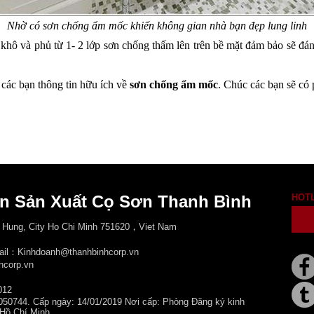
Nhờ có sơn chống ẩm mốc khiến không gian nhà bạn đẹp lung linh
hô và phủ từ 1- 2 lớp sơn chống thấm lên trên bề mặt đảm bảo sẽ đánh
 các bạn thông tin hữu ích về 
sơn chống ẩm mốc
. Chúc các bạn sẽ có
n Sản Xuất Cọ Sơn Thanh Bình
HOT
 Hung, City
Ho Chi Minh 751620，Viet Nam
mail：Kinhdoanh@thanhbinhcorp.vn
hcorp.vn
012
050744. Cấp ngày: 14/01/2019 Nơi cấp: Phòng Đăng ký kinh
 Hồ Chí Minh