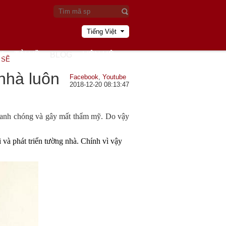
Tiếng Việt
U
TẢI VỀ
BLOG
LIÊN HỆ
 SẼ
nhà luôn
Facebook
,
Youtube
2018-12-20 08:13:47
nhanh chóng và gây mất thẩm mỹ. Do vậy
à phát triển tường nhà. Chính vì vậy 