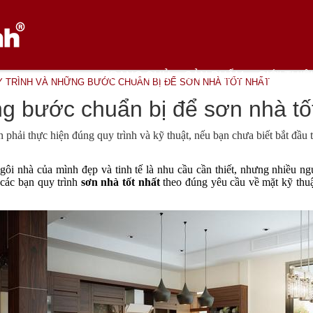
TRANG CHỦ
SẢN PHẨM
GIỚI THIỆ
 TRÌNH VÀ NHỮNG BƯỚC CHUẨN BỊ ĐỂ SƠN NHÀ TỐT NHẤT
g bước chuẩn bị để sơn nhà tố
n phải thực hiện đúng quy trình và kỹ thuật, nếu bạn chưa biết bắt đầu 
 ngôi nhà của mình đẹp và tinh tế là nhu cầu cần thiết, nhưng nhiều ng
 các bạn quy trình 
sơn nhà tốt nhất
 theo đúng yêu cầu về mặt kỹ thuậ