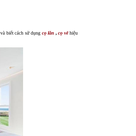
và biết cách sử dụng 
cọ lăn
 , 
cọ vẽ
hiệu 