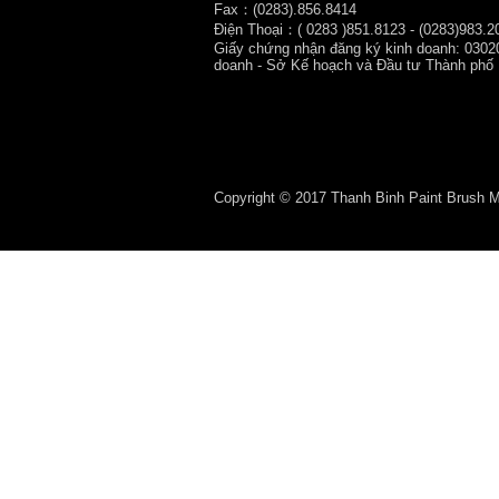
Fax：(0283).856.8414
Điện Thoại：( 0283
)851.8123 - (0283)983.2
Giấy chứng nhận đăng ký kinh doanh: 0302
doanh - Sở Kế hoạch và Đầu tư Thành phố
Copyright © 2017 Thanh Binh Paint Brush Man