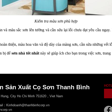
Kiểm tra màu sơn phù hợp
n và màu sắc sơn lên tường và cần sửa lại lỗi chưa đạt yêu cầu ngay.
 hoàn thiện, màu hoa văn và độ dày của màng sơn, cần sửa những vết lỗ
n bị để 
sơn nhà tốt nhất 
này sẽ giúp ích cho bạn trong việc sơn, trang 
n Sản Xuất Cọ Sơn Thanh Bình
HOT
 Hung, City
Ho Chi Minh 751620，Viet Nam
mail：Kinhdoanh@thanhbinhcorp.vn
hcorp.vn