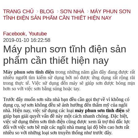
TRANG CHỦ
BLOG
SƠN NHÀ
MÁY PHUN SƠN
TĨNH ĐIỆN SẢN PHẨM CẦN THIẾT HIỆN NAY
Facebook
,
Youtube
2019-01-10 16:22:58
Máy phun sơn tĩnh điện sản
phẩm cần thiết hiện nay
Máy phun sơn tĩnh điện
trong những năm gần đây đang được rất
nhiều người tìm kiếm sử dụng bởi nó được ứng dụng rất rộng rãi
trong thực tế. Việc sử dụng đến máy sẽ giúp sơn được bóng mịn
hơn so với việc sơn bằng súng hoặc tay.
Trước đây muốn sơn sửa nhà bạn đều cần gọi thợ về vì không có 
dụng cụ, sợ sơn không đều sẽ ảnh hưởng đến thẩm mỹ của ngôi 
nhà. Hiện nay, việc sử dụng các loại 
máy phun sơn tĩnh điện
 sẽ 
giúp bạn giải quyết vấn đề này một cách nhanh chóng. Đặc biệt, 
việc sử dụng thêm sơn tĩnh điện cũng được xem là trợ thủ đắc lực 
đối với việc sơn bề mặt các ngôi nhà mang lại độ bền cao hơn rất 
nhiều so với những loại sơn truyền thống như trước đây.