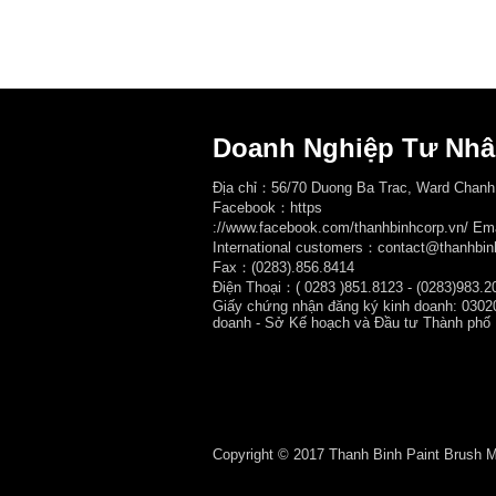
Doanh Nghiệp Tư Nhâ
Địa chỉ：56/70 Duong Ba Trac, Ward Chanh
Facebook：
https
://www.facebook.com/thanhbinhcorp.vn/ E
International customers：contact@thanhbin
Fax：(0283).856.8414
Điện Thoại：( 0283
)851.8123 - (0283)983.2
Giấy chứng nhận đăng ký kinh doanh: 0302
doanh - Sở Kế hoạch và Đầu tư Thành phố
Copyright © 2017 Thanh Binh Paint Brush Man