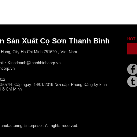
n Sản Xuất Cọ Sơn Thanh Bình
HOT
 Hung, City
Ho Chi Minh 751620，Viet Nam
mail：Kinhdoanh@thanhbinhcorp.vn
hcorp.vn
012
050744. Cấp ngày: 14/01/2019 Nơi cấp: Phòng Đăng ký kinh
 Hồ Chí Minh
ufacturing Enterprise . All rights reserved.