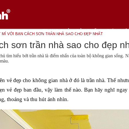
TRANG CHỦ
SẢN PHẨM
GIỚI THIỆ
 MÍ VỚI BẠN CÁCH SƠN TRẦN NHÀ SAO CHO ĐẸP NHẤT
ch sơn trần nhà sao cho đẹp n
chủ tìm hiểu bởi trần nhà là điểm nhấn của toàn bộ không gian sống.
 màu.
n vẻ đẹp cho không gian nhà ở đó là trần nhà. Thế nhưng 
n vẻ đẹp ban đầu, vậy làm thế nào. Bạn hãy nghĩ ngay 
, thoáng và thu hút ánh nhìn. 