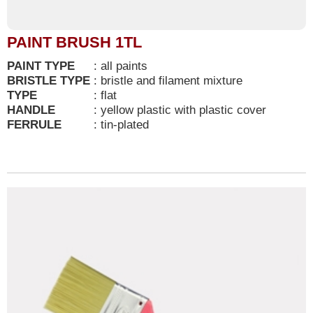
PAINT BRUSH 1TL
PAINT TYPE
:
all paints
BRISTLE TYPE
:
bristle and filament mixture
TYPE
:
flat
HANDLE
:
yellow plastic with plastic cover
FERRULE
:
tin-plated