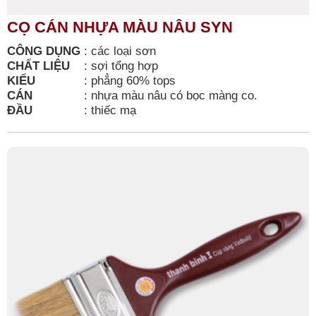
CỌ CÁN NHỰA MÀU NÂU SYN
CÔNG DỤNG
:
các loại sơn
CHẤT LIỆU
:
sợi tổng hợp
KIỂU
:
phẳng 60% tops
CÁN
:
nhựa màu nâu có bọc màng co.
ĐẦU
:
thiếc mạ