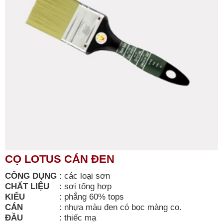
CỌ LOTUS CÁN ĐEN
CÔNG DỤNG
:
các loại sơn
CHẤT LIỆU
:
sợi tổng hợp
KIỂU
:
phẳng 60% tops
CÁN
:
nhựa màu đen có bọc màng co.
ĐẦU
:
thiếc mạ