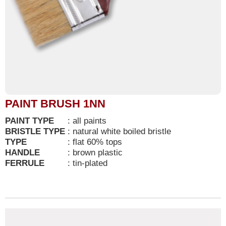
PAINT BRUSH 1NN
PAINT TYPE
:
all paints
BRISTLE TYPE
:
natural white boiled bristle
TYPE
:
flat 60% tops
HANDLE
:
brown plastic
FERRULE
:
tin-plated