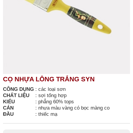
CỌ NHỰA LÔNG TRẮNG SYN
CÔNG DỤNG
:
các loại sơn
CHẤT LIỆU
:
sợi tổng hợp
KIỂU
:
phẳng 60% tops
CÁN
:
nhựa màu vàng có bọc màng co
ĐẦU
:
thiếc mạ