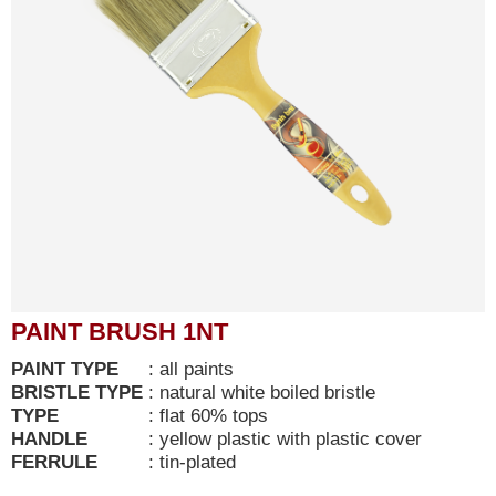
PAINT BRUSH 1NT
PAINT TYPE
:
all paints
BRISTLE TYPE
:
natural white boiled bristle
TYPE
:
flat 60% tops
HANDLE
:
yellow plastic with plastic cover
FERRULE
:
tin-plated