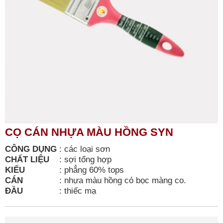
CỌ CÁN NHỰA MÀU HỒNG SYN
CÔNG DỤNG
:
các loại sơn
CHẤT LIỆU
:
sợi tổng hợp
KIỂU
:
phẳng 60% tops
CÁN
:
nhựa màu hồng có bọc màng co.
ĐẦU
:
thiếc mạ