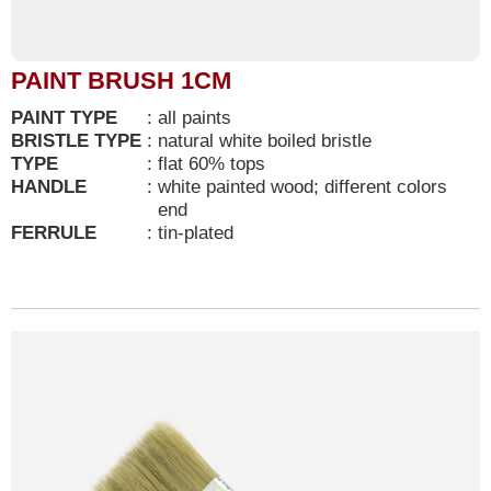
PAINT BRUSH 1CM
PAINT TYPE
:
all paints
BRISTLE TYPE
:
natural white boiled bristle
TYPE
:
flat 60% tops
HANDLE
:
white painted wood; different colors
end
FERRULE
:
tin-plated