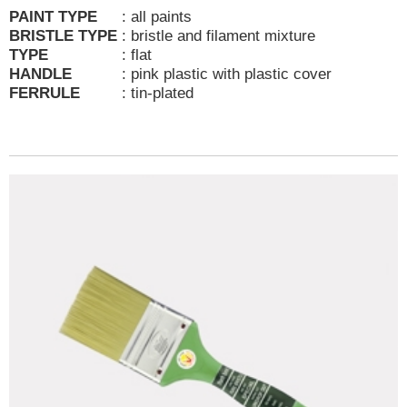
PAINT TYPE
:
all paints
BRISTLE TYPE
:
bristle and filament mixture
TYPE
:
flat
HANDLE
:
pink plastic with plastic cover
FERRULE
:
tin-plated