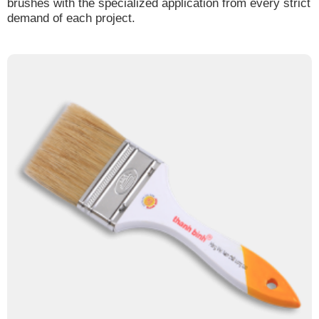
brushes with the specialized application from every strict
demand of each project.