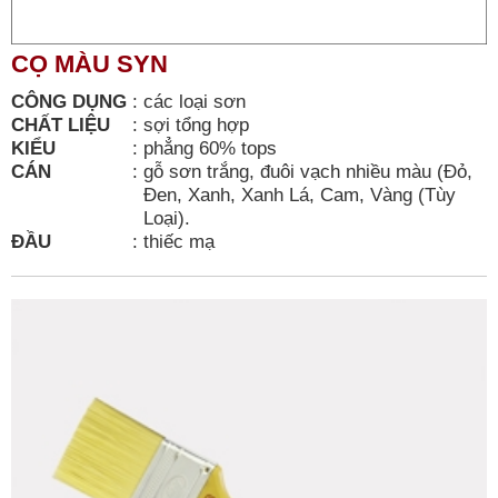
CỌ MÀU SYN
CÔNG DỤNG
:
các loại sơn
CHẤT LIỆU
:
sợi tổng hợp
KIỂU
:
phẳng 60% tops
CÁN
:
gỗ sơn trắng, đuôi vạch nhiều màu (Đỏ,
Đen, Xanh, Xanh Lá, Cam, Vàng (Tùy
Loại).
ĐẦU
:
thiếc mạ