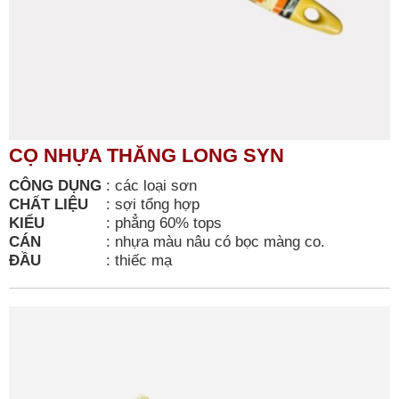
CỌ NHỰA THĂNG LONG SYN
CÔNG DỤNG
:
các loại sơn
CHẤT LIỆU
:
sợi tổng hợp
KIỂU
:
phẳng 60% tops
CÁN
:
nhựa màu nâu có bọc màng co.
ĐẦU
:
thiếc mạ