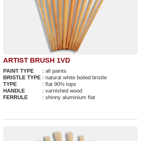
ARTIST BRUSH 1VD
PAINT TYPE
:
all paints
BRISTLE TYPE
:
natural white boiled bristle
TYPE
:
flat 90% tops
HANDLE
:
varnished wood
FERRULE
:
shinny aluminium flat