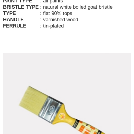
PAINT TYPE
:
all paints
BRISTLE TYPE
:
natural white boiled goat bristle
TYPE
:
flat 90% tops
HANDLE
:
varnished wood
FERRULE
:
tin-plated