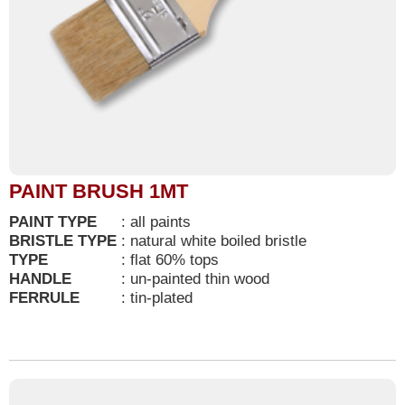
PAINT BRUSH 1MT
PAINT TYPE
:
all paints
BRISTLE TYPE
:
natural white boiled bristle
TYPE
:
flat 60% tops
HANDLE
:
un-painted thin wood
FERRULE
:
tin-plated