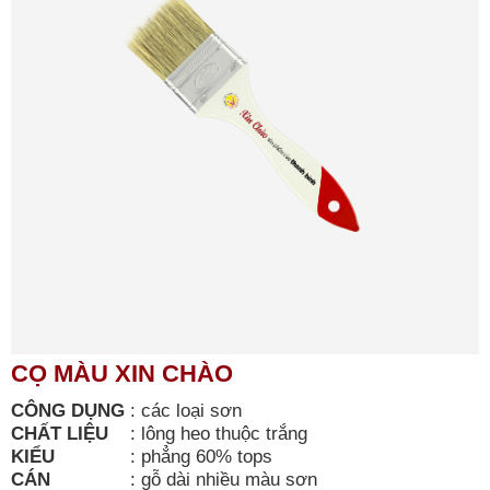
CỌ MÀU XIN CHÀO
CÔNG DỤNG
:
các loại sơn
CHẤT LIỆU
:
lông heo thuộc trắng
KIỂU
:
phẳng 60% tops
CÁN
:
gỗ dài nhiều màu sơn