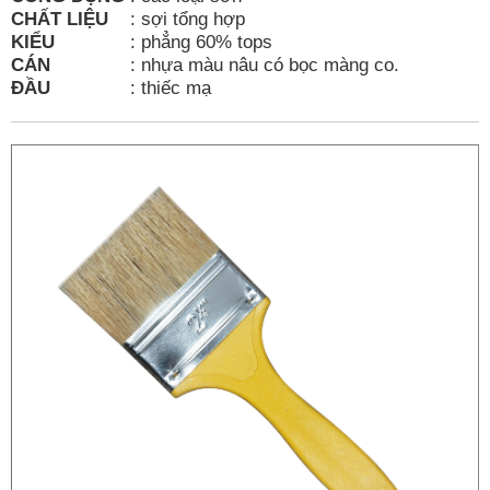
CHẤT LIỆU
:
sợi tổng hợp
KIỂU
:
phẳng 60% tops
CÁN
:
nhựa màu nâu có bọc màng co.
ĐẦU
:
thiếc mạ