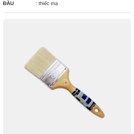
ĐẦU
:
thiếc mạ