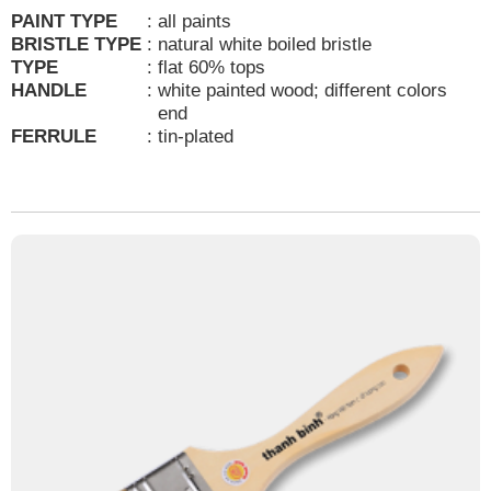
PAINT TYPE
:
all paints
BRISTLE TYPE
:
natural white boiled bristle
TYPE
:
flat 60% tops
HANDLE
:
white painted wood; different colors
end
FERRULE
:
tin-plated