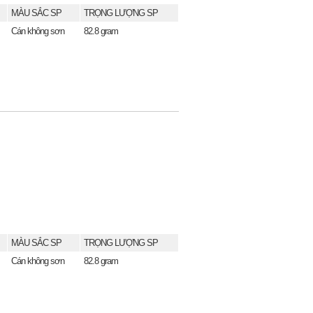
MÀU SẮC SP
TRỌNG LƯỢNG SP
Cán không sơn
82.8 gram
MÀU SẮC SP
TRỌNG LƯỢNG SP
Cán không sơn
82.8 gram