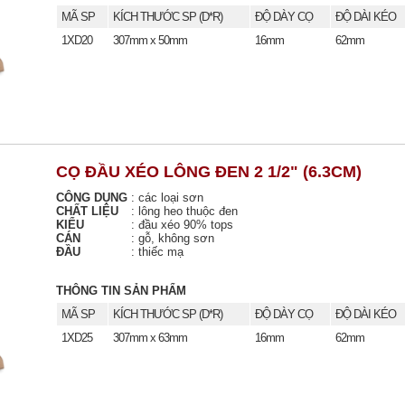
MÃ SP
KÍCH THƯỚC SP (D*R)
ĐỘ DÀY CỌ
ĐỘ DÀI KÉO
1XD20
307mm x 50mm
16mm
62mm
CỌ ĐẦU XÉO LÔNG ĐEN 2 1/2" (6.3CM)
CÔNG DỤNG
:
các loại sơn
CHẤT LIỆU
:
lông heo thuộc đen
KIỂU
:
đầu xéo 90% tops
CÁN
:
gỗ, không sơn
ĐẦU
:
thiếc mạ
THÔNG TIN SẢN PHẨM
MÃ SP
KÍCH THƯỚC SP (D*R)
ĐỘ DÀY CỌ
ĐỘ DÀI KÉO
1XD25
307mm x 63mm
16mm
62mm