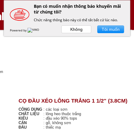
Bạn có muốn nhận thông báo khuyến mãi
từ chúng tôi?
Chức năng thông báo này có thể tắt bất cứ lúc nào.
Không
Tôi muốn
Powered by
TRANG CHỦ
SẢN PHẨM
GIỚI THIỆ
đen
CỌ ĐẦU XÉO LÔNG TRẮNG 1 1/2" (3.8CM)
CÔNG DỤNG
:
các loại sơn
CHẤT LIỆU
:
lông heo thuộc trắng
KIỂU
:
đầu xéo 90% tops
CÁN
:
gỗ, không sơn
ĐẦU
:
thiếc mạ