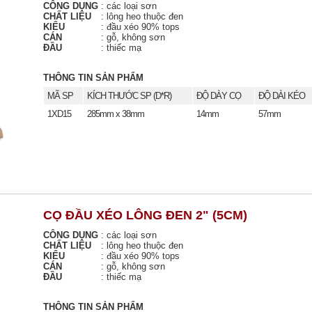
CÔNG DỤNG
:
các loại sơn
CHẤT LIỆU
:
lông heo thuộc đen
KIỂU
:
đầu xéo 90% tops
CÁN
:
gỗ, không sơn
ĐẦU
:
thiếc mạ
THÔNG TIN SẢN PHẨM
MÃ SP
KÍCH THƯỚC SP (D*R)
ĐỘ DÀY CỌ
ĐỘ DÀI KÉO
1XD15
285mm x 38mm
14mm
57mm
CỌ ĐẦU XÉO LÔNG ĐEN 2" (5CM)
CÔNG DỤNG
:
các loại sơn
CHẤT LIỆU
:
lông heo thuộc đen
KIỂU
:
đầu xéo 90% tops
CÁN
:
gỗ, không sơn
ĐẦU
:
thiếc mạ
THÔNG TIN SẢN PHẨM