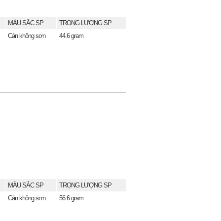
MÀU SẮC SP
TRỌNG LƯỢNG SP
Cán không sơn
44.6 gram
MÀU SẮC SP
TRỌNG LƯỢNG SP
Cán không sơn
56.6 gram