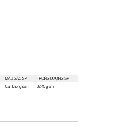
MÀU SẮC SP
TRỌNG LƯỢNG SP
Cán không sơn
82.45 gram