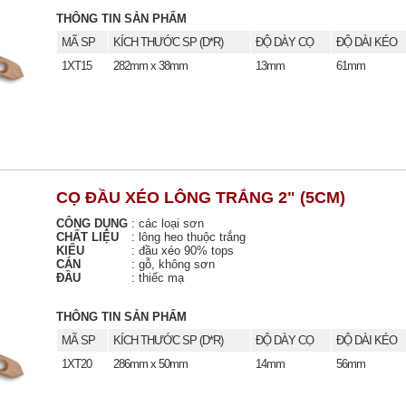
THÔNG TIN SẢN PHẨM
MÃ SP
KÍCH THƯỚC SP (D*R)
ĐỘ DÀY CỌ
ĐỘ DÀI KÉO
1XT15
282mm x 38mm
13mm
61mm
CỌ ĐẦU XÉO LÔNG TRẮNG 2" (5CM)
CÔNG DỤNG
:
các loại sơn
CHẤT LIỆU
:
lông heo thuộc trắng
KIỂU
:
đầu xéo 90% tops
CÁN
:
gỗ, không sơn
ĐẦU
:
thiếc mạ
THÔNG TIN SẢN PHẨM
MÃ SP
KÍCH THƯỚC SP (D*R)
ĐỘ DÀY CỌ
ĐỘ DÀI KÉO
1XT20
286mm x 50mm
14mm
56mm