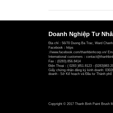
Doanh Nghiệp Tư Nhâ
Địa chỉ：56/70 Duong Ba Trac, Ward Chanh
Facebook：
https
://www.facebook.com/thanhbinhcorp.vn/ E
International customers：contact@thanhbin
Fax：(0283).856.8414
Điện Thoại：( 0283
)851.8123 - (0283)983.2
Giấy chứng nhận đăng ký kinh doanh: 0302
doanh - Sở Kế hoạch và Đầu tư Thành phố
Copyright © 2017 Thanh Binh Paint Brush Man