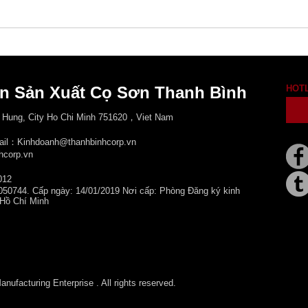
n Sản Xuất Cọ Sơn Thanh Bình
HOT
 Hung, City
Ho Chi Minh 751620，Viet Nam
mail：Kinhdoanh@thanhbinhcorp.vn
hcorp.vn
012
050744. Cấp ngày: 14/01/2019 Nơi cấp: Phòng Đăng ký kinh
 Hồ Chí Minh
ufacturing Enterprise . All rights reserved.