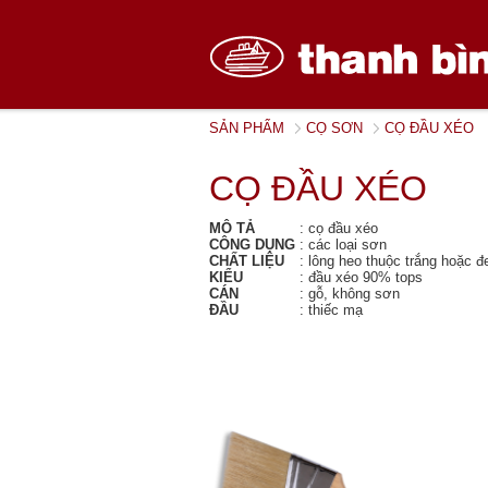
SẢN PHẨM
CỌ SƠN
CỌ ĐẦU XÉO
CỌ ĐẦU XÉO
MÔ TẢ
:
cọ đầu xéo
CÔNG DỤNG
:
các loại sơn
CHẤT LIỆU
:
lông heo thuộc trắng hoặc 
KIỂU
:
đầu xéo 90% tops
CÁN
:
gỗ, không sơn
ĐẦU
:
thiếc mạ