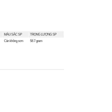
MÀU SẮC SP
TRỌNG LƯỢNG SP
Cán không sơn
58.7 gram