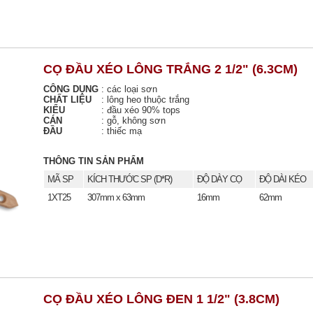
CỌ ĐẦU XÉO LÔNG TRẮNG 2 1/2" (6.3CM)
CÔNG DỤNG
:
các loại sơn
CHẤT LIỆU
:
lông heo thuộc trắng
KIỂU
:
đầu xéo 90% tops
CÁN
:
gỗ, không sơn
ĐẦU
:
thiếc mạ
THÔNG TIN SẢN PHẨM
MÃ SP
KÍCH THƯỚC SP (D*R)
ĐỘ DÀY CỌ
ĐỘ DÀI KÉO
1XT25
307mm x 63mm
16mm
62mm
CỌ ĐẦU XÉO LÔNG ĐEN 1 1/2" (3.8CM)