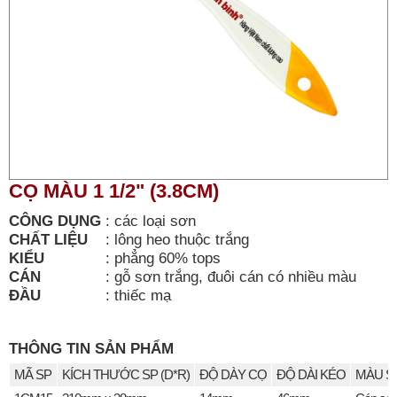
CỌ MÀU 1 1/2" (3.8CM)
CÔNG DỤNG
:
các loại sơn
CHẤT LIỆU
:
lông heo thuộc trắng
KIỂU
:
phẳng 60% tops
CÁN
:
gỗ sơn trắng, đuôi cán có nhiều màu
ĐẦU
:
thiếc mạ
THÔNG TIN SẢN PHẨM
MÃ SP
KÍCH THƯỚC SP (D*R)
ĐỘ DÀY CỌ
ĐỘ DÀI KÉO
MÀU S