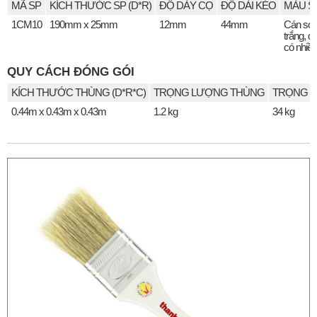
MÃ SP
KÍCH THƯỚC SP (D*R)
ĐỘ DÀY CỌ
ĐỘ DÀI KÉO
MÀU S
1CM10
190mm x 25mm
12mm
44mm
Cán sơ
trắng, đ
có nhiề
QUY CÁCH ĐÓNG GÓI
KÍCH THƯỚC THÙNG (D*R*C)
TRỌNG LƯỢNG THÙNG
TRỌNG L
0.44m x 0.43m x 0.43m
1.2 kg
34 kg