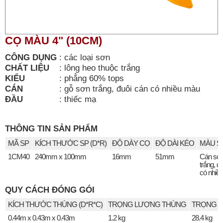
CỌ MÀU 4" (10CM)
CÔNG DỤNG
:
các loại sơn
CHẤT LIỆU
:
lông heo thuộc trắng
KIỂU
:
phẳng 60% tops
CÁN
:
gỗ sơn trắng, đuôi cán có nhiều màu
ĐẦU
:
thiếc mạ
THÔNG TIN SẢN PHẨM
MÃ SP
KÍCH THƯỚC SP (D*R)
ĐỘ DÀY CỌ
ĐỘ DÀI KÉO
MÀU S
1CM40
240mm x 100mm
16mm
51mm
Cán sơ
trắng, đ
có nhiề
QUY CÁCH ĐÓNG GÓI
KÍCH THƯỚC THÙNG (D*R*C)
TRỌNG LƯỢNG THÙNG
TRỌNG L
0.44m x 0.43m x 0.43m
1.2 kg
28.4 kg