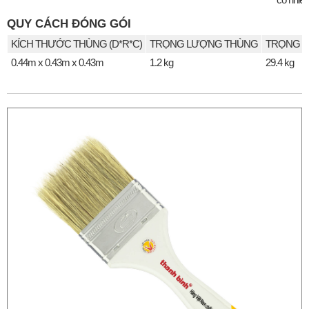
QUY CÁCH ĐÓNG GÓI
KÍCH THƯỚC THÙNG (D*R*C)
TRỌNG LƯỢNG THÙNG
TRỌNG L
0.44m x 0.43m x 0.43m
1.2 kg
29.4 kg