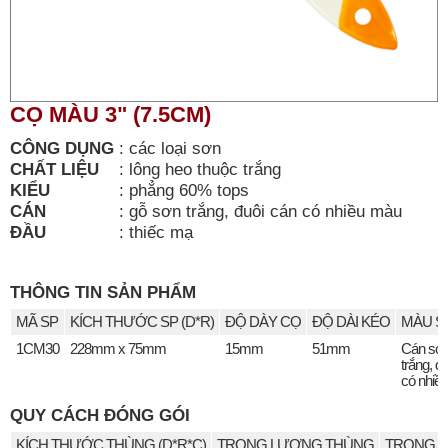
CỌ MÀU 3" (7.5CM)
CÔNG DỤNG
:
các loại sơn
CHẤT LIỆU
:
lông heo thuộc trắng
KIỂU
:
phẳng 60% tops
CÁN
:
gỗ sơn trắng, đuôi cán có nhiều màu
ĐẦU
:
thiếc mạ
THÔNG TIN SẢN PHẨM
MÃ SP
KÍCH THƯỚC SP (D*R)
ĐỘ DÀY CỌ
ĐỘ DÀI KÉO
MÀU S
1CM30
228mm x 75mm
15mm
51mm
Cán sơ
trắng, đ
có nhiề
QUY CÁCH ĐÓNG GÓI
KÍCH THƯỚC THÙNG (D*R*C)
TRỌNG LƯỢNG THÙNG
TRỌNG L