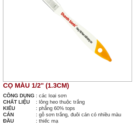
CỌ MÀU 1/2" (1.3CM)
CÔNG DỤNG
:
các loại sơn
CHẤT LIỆU
:
lông heo thuộc trắng
KIỂU
:
phẳng 60% tops
CÁN
:
gỗ sơn trắng, đuôi cán có nhiều màu
ĐẦU
:
thiếc mạ