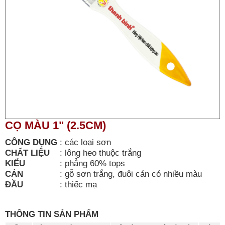
CỌ MÀU 1" (2.5CM)
CÔNG DỤNG
:
các loại sơn
CHẤT LIỆU
:
lông heo thuộc trắng
KIỂU
:
phẳng 60% tops
CÁN
:
gỗ sơn trắng, đuôi cán có nhiều màu
ĐẦU
:
thiếc mạ
THÔNG TIN SẢN PHẨM