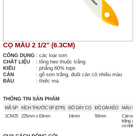
CỌ MÀU 2 1/2" (6.3CM)
CÔNG DỤNG
:
các loại sơn
CHẤT LIỆU
:
lông heo thuộc trắng
KIỂU
:
phẳng 60% tops
CÁN
:
gỗ sơn trắng, đuôi cán có nhiều màu
ĐẦU
:
thiếc mạ
THÔNG TIN SẢN PHẨM
MÃ SP
KÍCH THƯỚC SP (D*R)
ĐỘ DÀY CỌ
ĐỘ DÀI KÉO
MÀU S
1CM25
225mm x 63mm
14mm
50mm
Cán sơ
trắng, đ
có nhiề