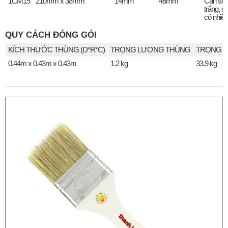
1CM15
210mm x 38mm
14mm
46mm
Cán sơ
trắng, đ
có nhiề
QUY CÁCH ĐÓNG GÓI
KÍCH THƯỚC THÙNG (D*R*C)
TRỌNG LƯỢNG THÙNG
TRỌNG L
0.44m x 0.43m x 0.43m
1.2 kg
33.9 kg