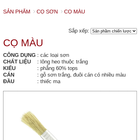
SẢN PHẨM
CỌ SƠN
CỌ MÀU
Sắp xếp:
CỌ MÀU
CÔNG DỤNG
:
các loại sơn
CHẤT LIỆU
:
lông heo thuộc trắng
KIỂU
:
phẳng 60% tops
CÁN
:
gỗ sơn trắng, đuôi cán có nhiều màu
ĐẦU
:
thiếc mạ