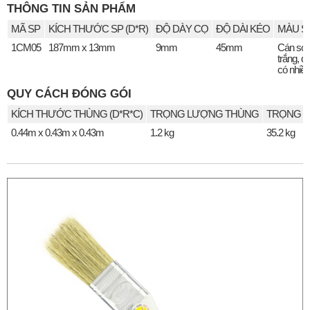
THÔNG TIN SẢN PHẨM
MÃ SP
KÍCH THƯỚC SP (D*R)
ĐỘ DÀY CỌ
ĐỘ DÀI KÉO
MÀU S
1CM05
187mm x 13mm
9mm
45mm
Cán sơ
trắng, đ
có nhiề
QUY CÁCH ĐÓNG GÓI
KÍCH THƯỚC THÙNG (D*R*C)
TRỌNG LƯỢNG THÙNG
TRỌNG L
0.44m x 0.43m x 0.43m
1.2 kg
35.2 kg