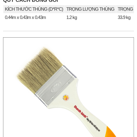
QUY CÁCH ĐÓNG GÓI
KÍCH THƯỚC THÙNG (D*R*C)
TRỌNG LƯỢNG THÙNG
TRỌNG L
0.44m x 0.43m x 0.43m
1.2 kg
33.9 kg