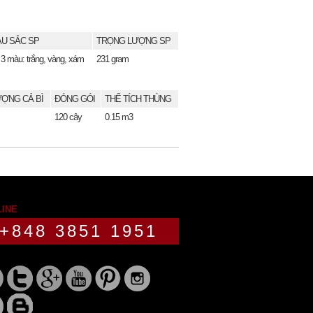
U SẮC SP
TRỌNG LƯỢNG SP
 3 màu: trắng, vàng, xám
231 gram
ỢNG CẢ BÌ
ĐÓNG GÓI
THỂ TÍCH THÙNG
120 cây
0.15 m3
LINE
+848 3851 1951