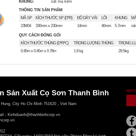
KHUNG:
sắt mạ kẽm
THÔNG TIN SẢN PHẨM
MÃ SP
KÍCH THƯỚC SP (D*R)
ĐỘ DÀY VẢI
LÕI
KHUNG
MÀ
23M04
330mm x 230mm
14mm
40mm
5.7mm
vải
QUY CÁCH ĐÓNG GÓI
KÍCH THƯỚC THÙNG (D*R*C)
TRỌNG LƯỢNG THÙNG
TRỌNG LƯ
0.45m x 0.45m x 0.78m
1.8 kg
29.5kg
n Sản Xuất Cọ Sơn Thanh Bình
HOT
 Hung, City
Ho Chi Minh 751620，Viet Nam
mail：Kinhdoanh@thanhbinhcorp.vn
hcorp.vn
012