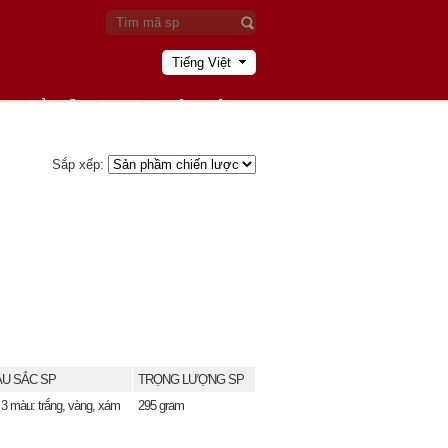
Tiếng Việt
U
TẢI VỀ
BLOG
LIÊN HỆ
Sắp xếp:
U SẮC SP
TRỌNG LƯỢNG SP
 3 màu: trắng, vàng, xám
295 gram