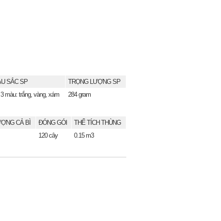
U SẮC SP
TRỌNG LƯỢNG SP
 3 màu: trắng, vàng, xám
284 gram
ỢNG CẢ BÌ
ĐÓNG GÓI
THỂ TÍCH THÙNG
120 cây
0.15 m3