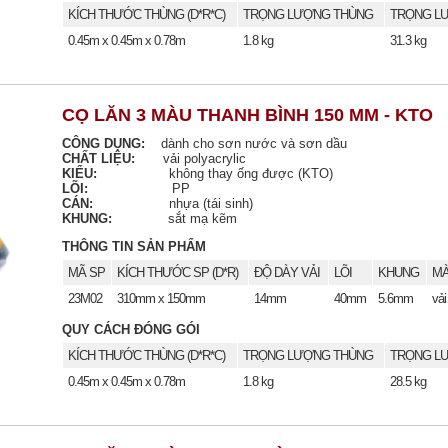
KÍCH THƯỚC THÙNG (D*R*C)
TRỌNG LƯỢNG THÙNG
TRỌNG LƯ
0.45m x 0.45m x 0.78m
1.8 kg
31.3 kg
CỌ LĂN 3 MÀU THANH BÌNH 150 MM - KTO
CÔNG DỤNG:
dành cho sơn nước và sơn dầu
CHẤT LIỆU:
vải polyacrylic
KIỂU:
không thay ống được (KTO)
LÕI:
PP
CÁN:
nhựa (tái sinh)
KHUNG:
sắt mạ kẽm
THÔNG TIN SẢN PHẨM
MÃ SP
KÍCH THƯỚC SP (D*R)
ĐỘ DÀY VẢI
LÕI
KHUNG
MÀ
23M02
310mm x 150mm
14mm
40mm
5.6mm
vải
QUY CÁCH ĐÓNG GÓI
KÍCH THƯỚC THÙNG (D*R*C)
TRỌNG LƯỢNG THÙNG
TRỌNG LƯ
0.45m x 0.45m x 0.78m
1.8 kg
28.5 kg