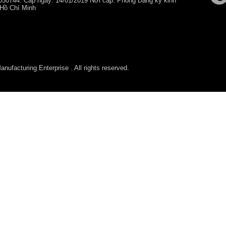
050744. Cấp ngày: 14/01/2019 Nơi cấp: Phòng Đăng ký kinh
 Hồ Chí Minh
ufacturing Enterprise . All rights reserved.