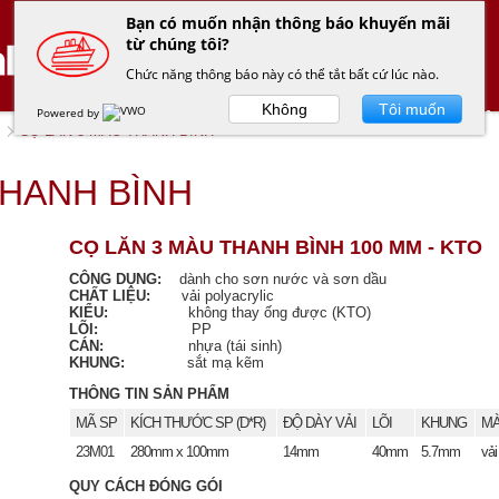
Bạn có muốn nhận thông báo khuyến mãi
từ chúng tôi?
Chức năng thông báo này có thể tắt bất cứ lúc nào.
Không
Tôi muốn
Powered by
TRANG CHỦ
SẢN PHẨM
GIỚI THIỆ
CỌ LĂN 3 MÀU THANH BÌNH
THANH BÌNH
CỌ LĂN 3 MÀU THANH BÌNH 100 MM - KTO
CÔNG DỤNG:
dành cho sơn nước và sơn dầu
CHẤT LIỆU:
vải polyacrylic
KIỂU:
không thay ống được (KTO)
LÕI:
PP
CÁN:
nhựa (tái sinh)
KHUNG:
sắt mạ kẽm
THÔNG TIN SẢN PHẨM
MÃ SP
KÍCH THƯỚC SP (D*R)
ĐỘ DÀY VẢI
LÕI
KHUNG
MÀ
23M01
280mm x 100mm
14mm
40mm
5.7mm
vải
QUY CÁCH ĐÓNG GÓI