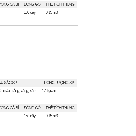
ỢNG CẢ BÌ
ĐÓNG GÓI
THỂ TÍCH THÙNG
100 cây
0.15 m3
U SẮC SP
TRỌNG LƯỢNG SP
 3 màu: trắng, vàng, xám
178 gram
ỢNG CẢ BÌ
ĐÓNG GÓI
THỂ TÍCH THÙNG
150 cây
0.15 m3