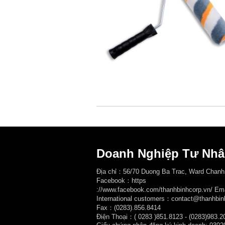
Doanh Nghiệp Tư Nhâ
Địa chỉ：56/70 Duong Ba Trac, Ward Chanh
Facebook：
https
://www.facebook.com/thanhbinhcorp.vn/ E
International customers：contact@thanhbin
Fax：(0283).856.8414
Điện Thoại：( 0283
)851.8123 - (0283)983.2