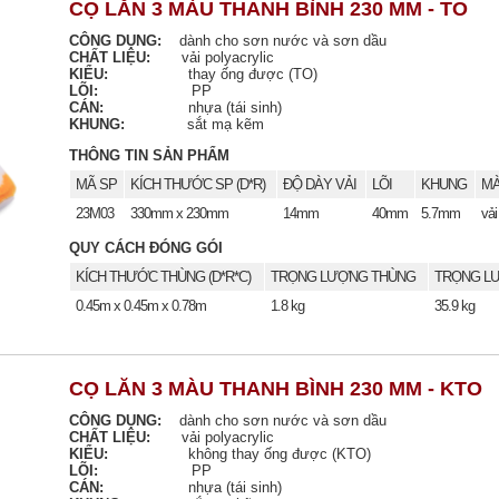
CỌ LĂN 3 MÀU THANH BÌNH 230 MM - TO
CÔNG DỤNG:
dành cho sơn nước và sơn dầu
CHẤT LIỆU:
vải polyacrylic
KIỂU:
thay ống được (TO)
LÕI:
PP
CÁN:
nhựa (tái sinh)
KHUNG:
sắt mạ kẽm
THÔNG TIN SẢN PHẨM
MÃ SP
KÍCH THƯỚC SP (D*R)
ĐỘ DÀY VẢI
LÕI
KHUNG
MÀ
23M03
330mm x 230mm
14mm
40mm
5.7mm
vải
QUY CÁCH ĐÓNG GÓI
KÍCH THƯỚC THÙNG (D*R*C)
TRỌNG LƯỢNG THÙNG
TRỌNG LƯ
0.45m x 0.45m x 0.78m
1.8 kg
35.9 kg
CỌ LĂN 3 MÀU THANH BÌNH 230 MM - KTO
CÔNG DỤNG:
dành cho sơn nước và sơn dầu
CHẤT LIỆU:
vải polyacrylic
KIỂU:
không thay ống được (KTO)
LÕI:
PP
CÁN:
nhựa (tái sinh)